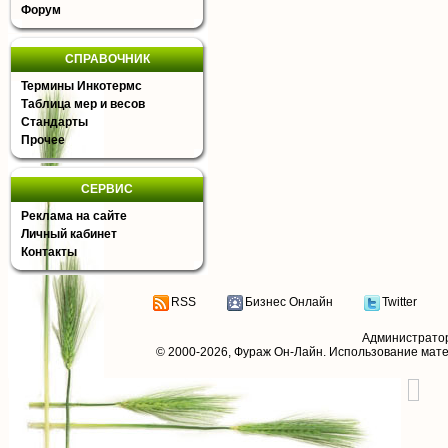
Форум
СПРАВОЧНИК
Термины Инкотермс
Таблица мер и весов
Стандарты
Прочее
СЕРВИС
Реклама на сайте
Личный кабинет
Контакты
RSS
Бизнес Онлайн
Twitter
Администрато
© 2000-2026,
Фураж Он-Лайн
. Использование мат