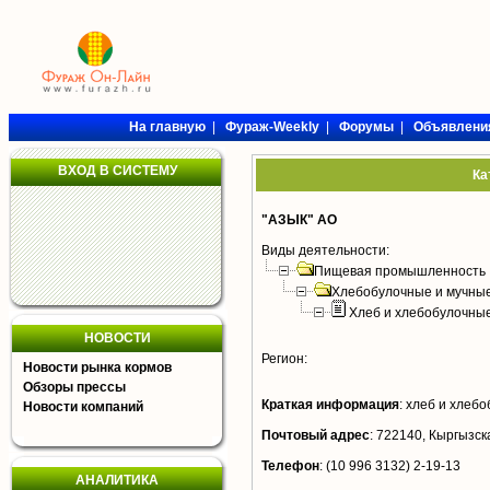
На главную
|
Фураж-Weekly
|
Форумы
|
Объявлени
ВХОД В СИСТЕМУ
Ка
"АЗЫК" АО
Виды деятельности:
Пищевая промышленность
Хлебобулочные и мучные
Хлеб и хлебобулочны
НОВОСТИ
Регион:
Новости рынка кормов
Обзоры прессы
Краткая информация
:
хлеб и хлебо
Новости компаний
Почтовый адрес
:
722140, Кыргызская
Телефон
:
(10 996 3132) 2-19-13
АНАЛИТИКА