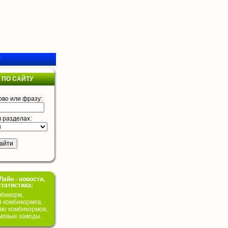
у
 ПО САЙТУ
ово или фразу:
в разделах:
айн - новости,
статистика:
бикорм,
я комбикормов,
во комбикормов,
мовые заводы.