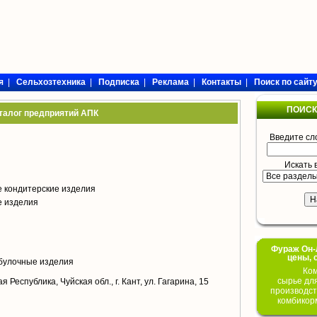
я
|
Сельхозтехника
|
Подписка
|
Реклама
|
Контакты
|
Поиск по сайт
ПОИСК
талог предприятий АПК
Введите сл
Искать 
 кондитерские изделия
е изделия
Фураж Он-Л
цены, 
булочные изделия
Ком
сырье дл
 Республика, Чуйская обл., г. Кант, ул. Гагарина, 15
производст
комбикор