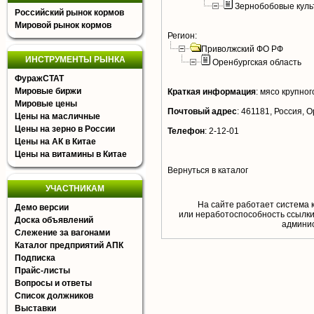
Зернобобовые куль
Российский рынок кормов
Мировой рынок кормов
Регион:
Приволжский ФО РФ
ИНСТРУМЕНТЫ РЫНКА
Оренбургская область
ФуражСТАТ
Мировые биржи
Краткая информация
:
мясо крупного
Мировые цены
Почтовый адрес
:
461181, Россия, О
Цены на масличные
Цены на зерно в России
Телефон
:
2-12-01
Цены на АК в Китае
Цены на витамины в Китае
Вернуться в каталог
УЧАСТНИКАМ
На сайте работает система 
Демо версии
или неработоспособность ссылки,
Доска объявлений
aдминис
Слежение за вагонами
Каталог предприятий АПК
Подписка
Прайс-листы
Вопросы и ответы
Список должников
Выставки