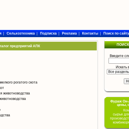
я
|
Сельхозтехника
|
Подписка
|
Реклама
|
Контакты
|
Поиск по сайт
ПОИСК
талог предприятий АПК
Введите сл
Искать 
мелкого рогатого скота
кот
я животноводства
животноводства
Фураж Он-Л
цены, 
о
Ком
сырье дл
одства
производст
комбикор