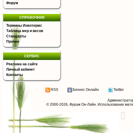
Форум
СПРАВОЧНИК
Термины Инкотермс
Таблица мер и весов
Стандарты
Прочее
СЕРВИС
Реклама на сайте
Личный кабинет
Контакты
RSS
Бизнес Онлайн
Twitter
Администрато
© 2000-2026,
Фураж Он-Лайн
. Использование мат