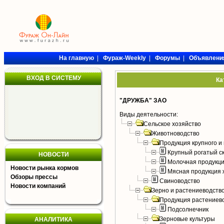
На главную
|
Фураж-Weekly
|
Форумы
|
Объявлени
ВХОД В СИСТЕМУ
Ка
"ДРУЖБА" ЗАО
Виды деятельности:
Сельское хозяйство
Животноводство
Продукция крупного и 
Крупный рогатый с
НОВОСТИ
Молочная продукци
Новости рынка кормов
Мясная продукция 
Обзоры прессы
Свиноводство
Новости компаний
Зерно и растениеводств
Продукция растениев
Подсолнечник
Зерновые культуры
АНАЛИТИКА