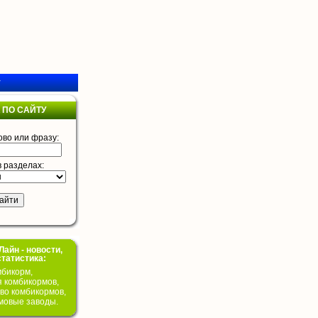
у
 ПО САЙТУ
ово или фразу:
в разделах:
айн - новости,
статистика:
бикорм,
я комбикормов,
во комбикормов,
мовые заводы.