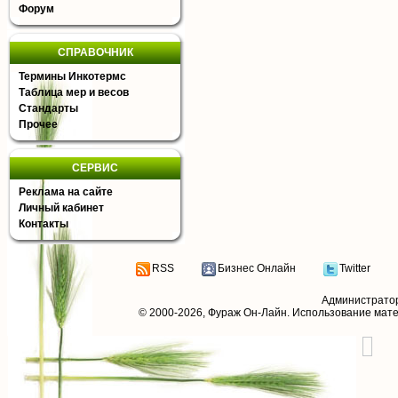
Форум
СПРАВОЧНИК
Термины Инкотермс
Таблица мер и весов
Стандарты
Прочее
СЕРВИС
Реклама на сайте
Личный кабинет
Контакты
RSS
Бизнес Онлайн
Twitter
Администрато
© 2000-2026,
Фураж Он-Лайн
. Использование мат