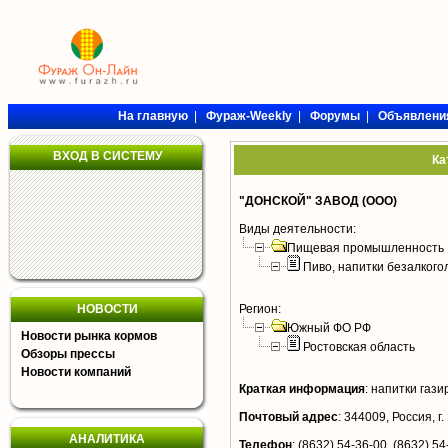
На главную
|
Фураж-Weekly
|
Форумы
|
Объявлени
ВХОД В СИСТЕМУ
Ка
"ДОНСКОЙ" ЗАВОД (ООО)
Виды деятельности:
Пищевая промышленность
Пиво, напитки безалког
НОВОСТИ
Регион:
Южный ФО РФ
Новости рынка кормов
Ростовская область
Обзоры прессы
Новости компаний
Краткая информация
:
напитки гази
Почтовый адрес
:
344009, Россия, г.
АНАЛИТИКА
Телефон
:
(8632) 54-36-00, (8632) 54