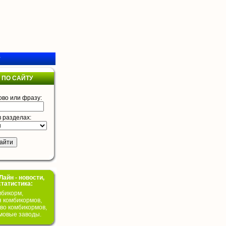
у
 ПО САЙТУ
ово или фразу:
в разделах:
айн - новости,
статистика:
бикорм,
я комбикормов,
во комбикормов,
мовые заводы.