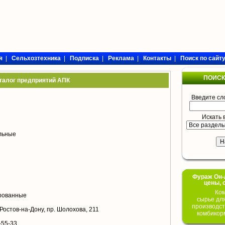
я
|
Сельхозтехника
|
Подписка
|
Реклама
|
Контакты
|
Поиск по сайт
ПОИСК
талог предприятий АПК
Введите сл
Искать 
ольные
Фураж Он-Л
цены, 
Ком
рованные
сырье дл
производст
 Ростов-на-Дону, пр. Шолохова, 211
комбикор
-55-33