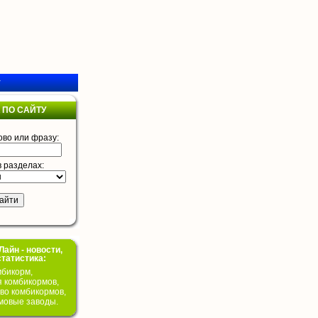
у
 ПО САЙТУ
ово или фразу:
в разделах:
айн - новости,
статистика:
бикорм,
я комбикормов,
во комбикормов,
мовые заводы.