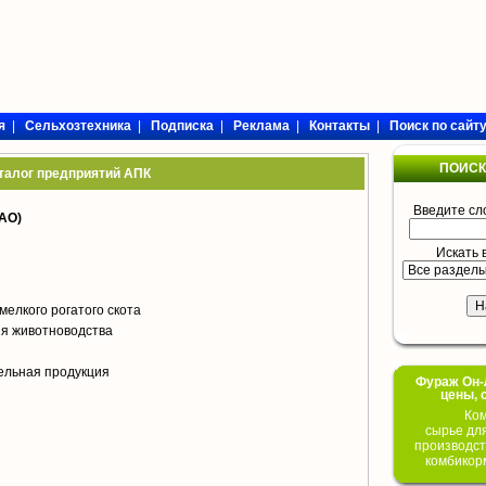
я
|
Сельхозтехника
|
Подписка
|
Реклама
|
Контакты
|
Поиск по сайт
ПОИСК
талог предприятий АПК
Введите сл
АО)
Искать 
мелкого рогатого скота
я животноводства
ельная продукция
Фураж Он-Л
цены, 
Ком
сырье дл
производст
комбикор