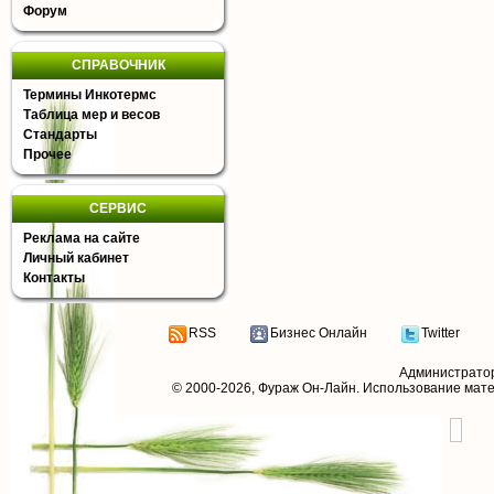
Форум
СПРАВОЧНИК
Термины Инкотермс
Таблица мер и весов
Стандарты
Прочее
СЕРВИС
Реклама на сайте
Личный кабинет
Контакты
RSS
Бизнес Онлайн
Twitter
Администрато
© 2000-2026,
Фураж Он-Лайн
. Использование мат