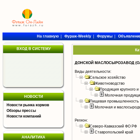
На главную
|
Фураж-Weekly
|
Форумы
|
Объявлени
ВХОД В СИСТЕМУ
Ка
ДОНСКОЙ МАСЛОСЫРОЗАВОД (О
Виды деятельности:
Сельское хозяйство
Животноводство
Продукция крупного и 
Молочная продукци
НОВОСТИ
Пищевая промышленность
Новости рынка кормов
Молочная и маслосырод
Обзоры прессы
Новости компаний
Регион:
Северо-Кавказский ФО РФ
Ставропольский край
АНАЛИТИКА