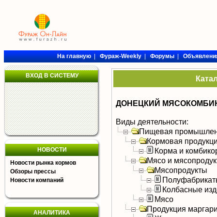
На главную
|
Фураж-Weekly
|
Форумы
|
Объявлени
ВХОД В СИСТЕМУ
Ката
ДОНЕЦКИЙ МЯСОКОМБИН
Виды деятельности:
Пищевая промышлен
Кормовая продукц
НОВОСТИ
Корма и комбико
Мясо и мясопроду
Новости рынка кормов
Мясопродукты
Обзоры прессы
Полуфабрикат
Новости компаний
Колбасные изд
Мясо
Продукция маргар
АНАЛИТИКА