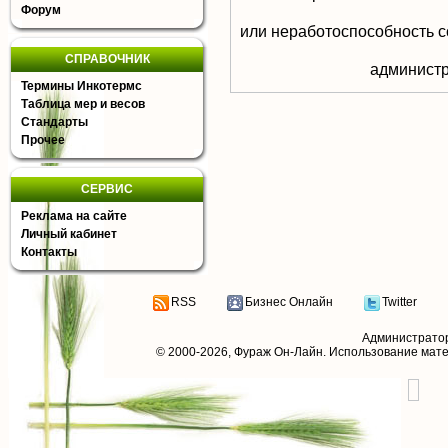
Форум
или неработоспособность с
СПРАВОЧНИК
aдминистр
Термины Инкотермс
Таблица мер и весов
Стандарты
Прочее
СЕРВИС
Реклама на сайте
Личный кабинет
Контакты
RSS
Бизнес Онлайн
Twitter
Администрато
© 2000-2026,
Фураж Он-Лайн
. Использование мат