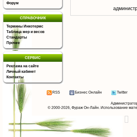
Форум
aдминистр
СПРАВОЧНИК
Термины Инкотермс
Таблица мер и весов
Стандарты
Прочее
СЕРВИС
Реклама на сайте
Личный кабинет
Контакты
RSS
Бизнес Онлайн
Twitter
Администрато
© 2000-2026,
Фураж Он-Лайн
. Использование мат