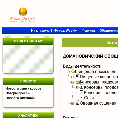
На главную
|
Фураж-Weekly
|
Форумы
|
Объявлени
ВХОД В СИСТЕМУ
Ката
ДОМАНОВИЧСКИЙ ОВОЩ
Виды деятельности:
Пищевая промышлен
Пищевые концентра
НОВОСТИ
Консервы плодоов
Консервы плодо
Новости рынка кормов
Консервы плодо
Обзоры прессы
Соки
Новости компаний
Овощная сушеная 
АНАЛИТИКА