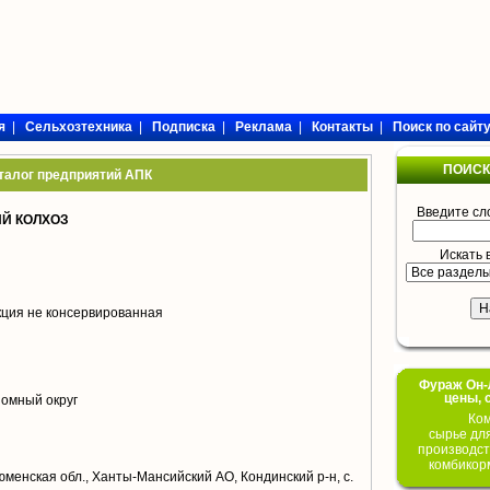
я
|
Сельхозтехника
|
Подписка
|
Реклама
|
Контакты
|
Поиск по сайт
ПОИСК
талог предприятий АПК
Введите сл
ИЙ КОЛХОЗ
Искать 
кция не консервированная
Фураж Он-Л
цены, 
омный округ
Ком
сырье дл
производст
комбикор
юменская обл., Ханты-Мансийский АО, Кондинский р-н, с.