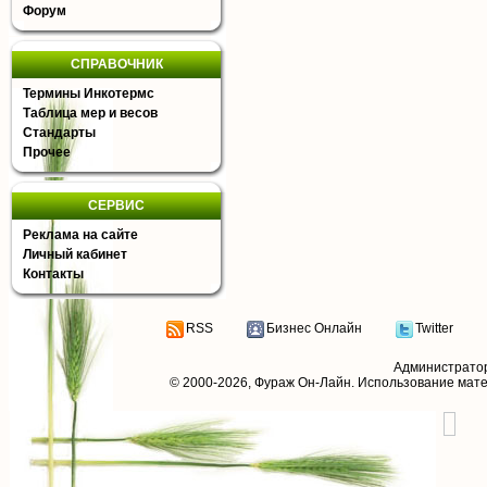
Форум
СПРАВОЧНИК
Термины Инкотермс
Таблица мер и весов
Стандарты
Прочее
СЕРВИС
Реклама на сайте
Личный кабинет
Контакты
RSS
Бизнес Онлайн
Twitter
Администрато
© 2000-2026,
Фураж Он-Лайн
. Использование мат