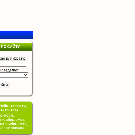
у
 ПО САЙТУ
ово или фразу:
в разделах:
айн - новости,
статистика:
бикорм,
я комбикормов,
во комбикормов,
мовые заводы.