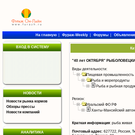
На главную
|
Фураж-Weekly
|
Форумы
|
Объявлени
ВХОД В СИСТЕМУ
Ка
"40 лет ОКТЯБРЯ" РЫБОЛОВЕЦК
Виды деятельности:
Пищевая промышленность
Рыба и морепродукты
Рыба и рыбная проду
НОВОСТИ
Регион:
Новости рынка кормов
Уральский ФО РФ
Обзоры прессы
Ханты-Мансийский автон
Новости компаний
Краткая информация
:
рыба живая
Почтовый адрес
:
627722, Россия, Т
АНАЛИТИКА