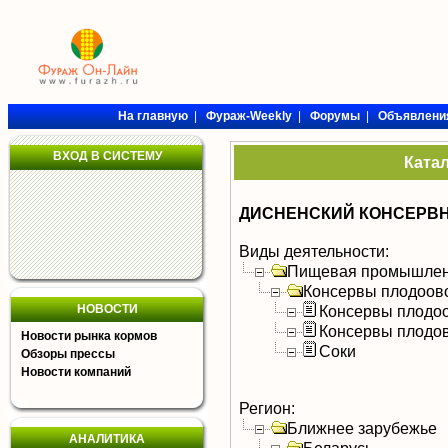
На главную
|
Фураж-Weekly
|
Форумы
|
Объявлени
ВХОД В СИСТЕМУ
Ката
ДИСНЕНСКИЙ КОНСЕРВН
Виды деятельности:
Пищевая промышлен
Консервы плодоов
НОВОСТИ
Консервы плодо
Консервы плодо
Новости рынка кормов
Соки
Обзоры прессы
Новости компаний
Регион:
Ближнее зарубежье
АНАЛИТИКА