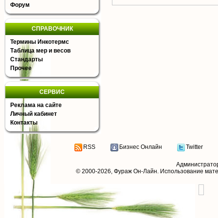
Форум
СПРАВОЧНИК
Термины Инкотермс
Таблица мер и весов
Стандарты
Прочее
СЕРВИС
Реклама на сайте
Личный кабинет
Контакты
RSS
Бизнес Онлайн
Twitter
Администрато
© 2000-2026,
Фураж Он-Лайн
. Использование мат