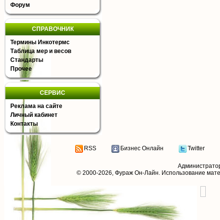
Форум
СПРАВОЧНИК
Термины Инкотермс
Таблица мер и весов
Стандарты
Прочее
СЕРВИС
Реклама на сайте
Личный кабинет
Контакты
RSS
Бизнес Онлайн
Twitter
Администрато
© 2000-2026,
Фураж Он-Лайн
. Использование мат