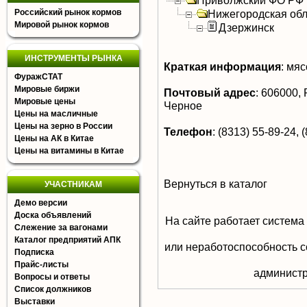
Приволжский ФО РФ
Российский рынок кормов
Нижегородская обл
Мировой рынок кормов
Дзержинск
ИНСТРУМЕНТЫ РЫНКА
Краткая информация
:
мясо
ФуражСТАТ
Мировые биржи
Почтовый адрес
:
606000, Р
Мировые цены
Черное
Цены на масличные
Цены на зерно в России
Телефон
:
(8313) 55-89-24, 
Цены на АК в Китае
Цены на витамины в Китае
Вернуться в каталог
УЧАСТНИКАМ
Демо версии
Доска объявлений
На сайте работает система
Слежение за вагонами
Каталог предприятий АПК
или неработоспособность с
Подписка
Прайс-листы
aдминистр
Вопросы и ответы
Список должников
Выставки