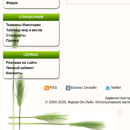
Форум
СПРАВОЧНИК
Термины Инкотермс
Таблица мер и весов
Стандарты
Прочее
СЕРВИС
Реклама на сайте
Личный кабинет
Контакты
RSS
Бизнес Онлайн
Twitter
Администрато
© 2000-2026,
Фураж Он-Лайн
. Использование мат