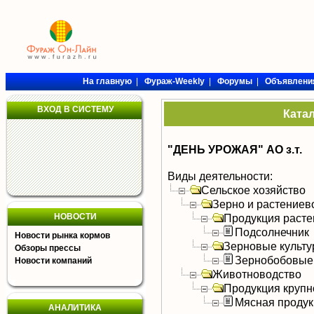
На главную
|
Фураж-Weekly
|
Форумы
|
Объявлени
ВХОД В СИСТЕМУ
Ката
"ДЕНЬ УРОЖАЯ" АО з.т.
Виды деятельности:
Сельское хозяйство
Зерно и растениев
НОВОСТИ
Продукция расте
Подсолнечник
Новости рынка кормов
Зерновые культ
Обзоры прессы
Зернобобовые
Новости компаний
Животноводство
Продукция крупно
Мясная продук
АНАЛИТИКА