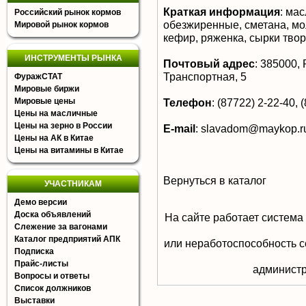
Краткая информация
:
мас
Российский рынок кормов
обезжиренные, сметана, мо
Мировой рынок кормов
кефир, ряженка, сырки тво
ИНСТРУМЕНТЫ РЫНКА
Почтовый адрес
:
385000, Р
Транспортная, 5
ФуражСТАТ
Мировые биржи
Мировые цены
Телефон
:
(87722) 2-22-40, (
Цены на масличные
Цены на зерно в России
E-mail
:
slavadom@maykop.r
Цены на АК в Китае
Цены на витамины в Китае
Вернуться в каталог
УЧАСТНИКАМ
Демо версии
Доска объявлений
На сайте работает система
Слежение за вагонами
Каталог предприятий АПК
или неработоспособность с
Подписка
Прайс-листы
aдминистр
Вопросы и ответы
Список должников
Выставки