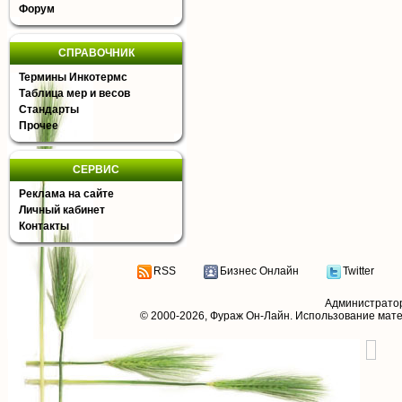
Форум
СПРАВОЧНИК
Термины Инкотермс
Таблица мер и весов
Стандарты
Прочее
СЕРВИС
Реклама на сайте
Личный кабинет
Контакты
RSS
Бизнес Онлайн
Twitter
Администрато
© 2000-2026,
Фураж Он-Лайн
. Использование мат