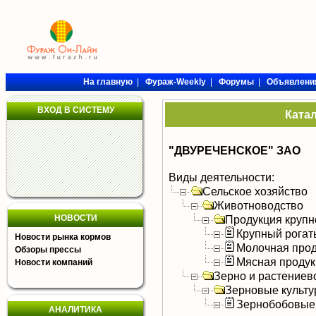
На главную
|
Фураж-Weekly
|
Форумы
|
Объявлени
ВХОД В СИСТЕМУ
Ката
"ДВУРЕЧЕНСКОЕ" ЗАО
Виды деятельности:
Сельское хозяйство
Животноводство
НОВОСТИ
Продукция крупно
Крупный рогат
Новости рынка кормов
Молочная прод
Обзоры прессы
Мясная продук
Новости компаний
Зерно и растениев
Зерновые культ
Зернобобовые
АНАЛИТИКА