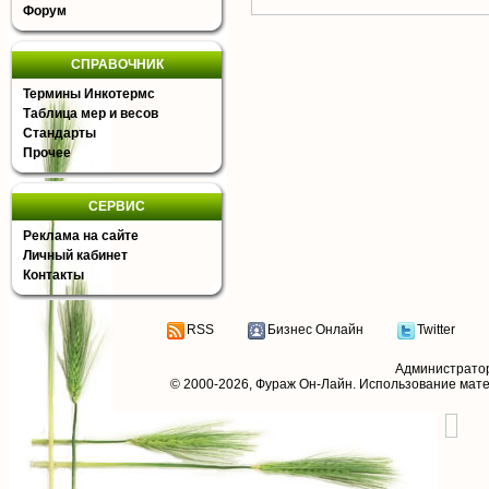
Форум
СПРАВОЧНИК
Термины Инкотермс
Таблица мер и весов
Стандарты
Прочее
СЕРВИС
Реклама на сайте
Личный кабинет
Контакты
RSS
Бизнес Онлайн
Twitter
Администрато
© 2000-2026,
Фураж Он-Лайн
. Использование мат