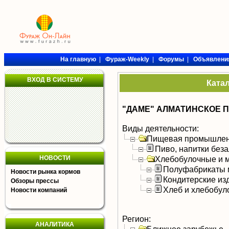
На главную
|
Фураж-Weekly
|
Форумы
|
Объявлени
ВХОД В СИСТЕМУ
Ката
"ДАМЕ" АЛМАТИНСКОЕ 
Виды деятельности:
Пищевая промышлен
Пиво, напитки без
НОВОСТИ
Хлебобулочные и м
Полуфабрикаты 
Новости рынка кормов
Кондитерские из
Обзоры прессы
Хлеб и хлебобул
Новости компаний
Регион:
АНАЛИТИКА