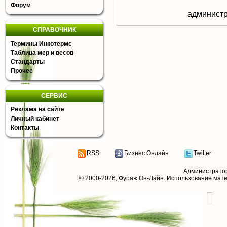
Форум
aдминистр
СПРАВОЧНИК
Термины Инкотермс
Таблица мер и весов
Стандарты
Прочее
СЕРВИС
Реклама на сайте
Личный кабинет
Контакты
RSS
Бизнес Онлайн
Twitter
Администрато
© 2000-2026,
Фураж Он-Лайн
. Использование мат