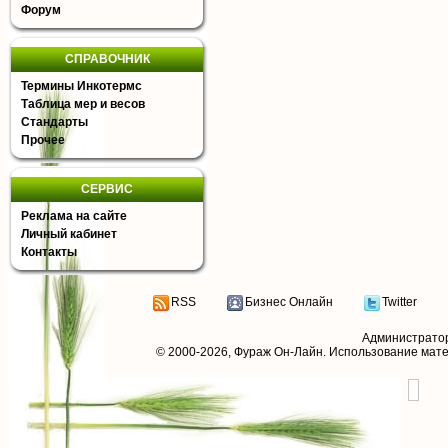
Форум
СПРАВОЧНИК
Термины Инкотермс
Таблица мер и весов
Стандарты
Прочее
СЕРВИС
Реклама на сайте
Личный кабинет
Контакты
RSS
Бизнес Онлайн
Twitter
Администрато
© 2000-2026,
Фураж Он-Лайн
. Использование мат