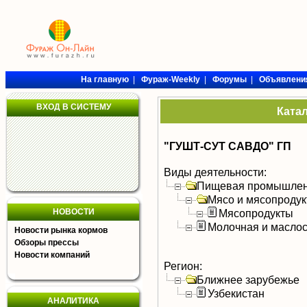
На главную
|
Фураж-Weekly
|
Форумы
|
Объявлени
ВХОД В СИСТЕМУ
Ката
"ГУШТ-СУТ САВДО" ГП
Виды деятельности:
Пищевая промышлен
Мясо и мясопроду
НОВОСТИ
Мясопродукты
Молочная и масло
Новости рынка кормов
Обзоры прессы
Новости компаний
Регион:
Ближнее зарубежье
Узбекистан
АНАЛИТИКА