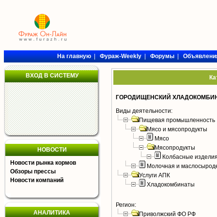
На главную
|
Фураж-Weekly
|
Форумы
|
Объявлени
ВХОД В СИСТЕМУ
Ка
ГОРОДИЩЕНСКИЙ ХЛАДОКОМБИ
Виды деятельности:
Пищевая промышленность
Мясо и мясопродукты
Мясо
Мясопродукты
НОВОСТИ
Колбасные издели
Новости рынка кормов
Молочная и маслосырод
Обзоры прессы
Услуги АПК
Новости компаний
Хладокомбинаты
Регион:
АНАЛИТИКА
Приволжский ФО РФ