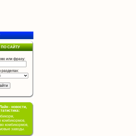
у
 ПО САЙТУ
ово или фразу:
в разделах:
айн - новости,
статистика:
бикорм,
я комбикормов,
во комбикормов,
мовые заводы.