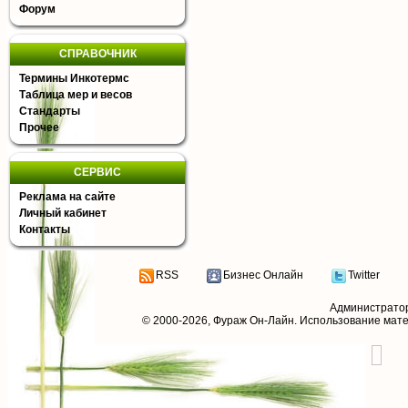
Форум
СПРАВОЧНИК
Термины Инкотермс
Таблица мер и весов
Стандарты
Прочее
СЕРВИС
Реклама на сайте
Личный кабинет
Контакты
RSS
Бизнес Онлайн
Twitter
Администрато
© 2000-2026,
Фураж Он-Лайн
. Использование мат