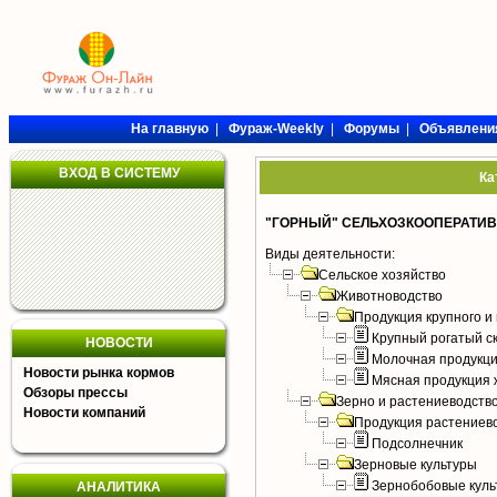
На главную
|
Фураж-Weekly
|
Форумы
|
Объявлени
ВХОД В СИСТЕМУ
Ка
"ГОРНЫЙ" СЕЛЬХОЗКООПЕРАТИВ
Виды деятельности:
Сельское хозяйство
Животноводство
Продукция крупного и 
Крупный рогатый с
НОВОСТИ
Молочная продукци
Новости рынка кормов
Мясная продукция 
Обзоры прессы
Зерно и растениеводств
Новости компаний
Продукция растениев
Подсолнечник
Зерновые культуры
Зернобобовые куль
АНАЛИТИКА