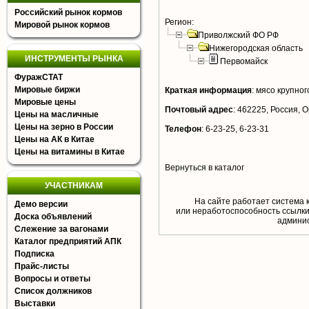
Российский рынок кормов
Регион:
Мировой рынок кормов
Приволжский ФО РФ
Нижегородская область
ИНСТРУМЕНТЫ РЫНКА
Первомайск
ФуражСТАТ
Мировые биржи
Краткая информация
:
мясо крупного
Мировые цены
Почтовый адрес
:
462225, Россия, О
Цены на масличные
Цены на зерно в России
Телефон
:
6-23-25, 6-23-31
Цены на АК в Китае
Цены на витамины в Китае
Вернуться в каталог
УЧАСТНИКАМ
На сайте работает система 
Демо версии
или неработоспособность ссылки,
Доска объявлений
aдминис
Слежение за вагонами
Каталог предприятий АПК
Подписка
Прайс-листы
Вопросы и ответы
Список должников
Выставки