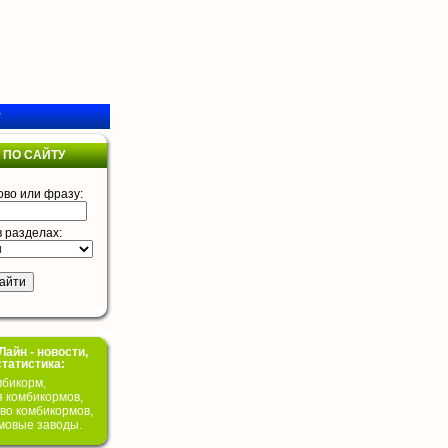
у
 ПО САЙТУ
ово или фразу:
в разделах:
айн - новости,
статистика:
бикорм,
я комбикормов,
во комбикормов,
мовые заводы.