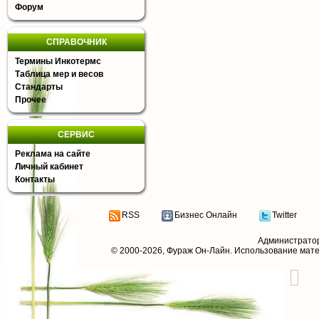
Форум
СПРАВОЧНИК
Термины Инкотермс
Таблица мер и весов
Стандарты
Прочее
СЕРВИС
Реклама на сайте
Личный кабинет
Контакты
RSS
Бизнес Онлайн
Twitter
Администрато
© 2000-2026,
Фураж Он-Лайн
. Использование мат