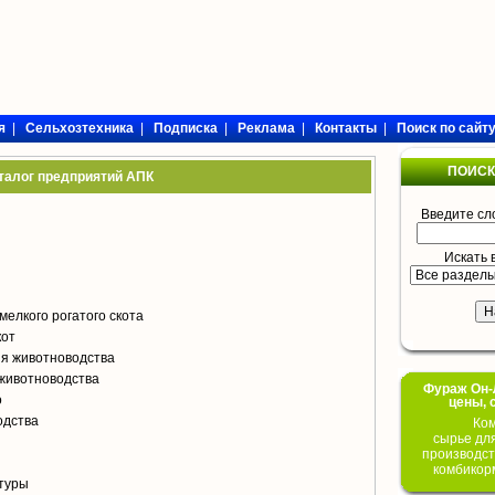
я
|
Сельхозтехника
|
Подписка
|
Реклама
|
Контакты
|
Поиск по сайт
ПОИСК
талог предприятий АПК
Введите сл
Искать 
мелкого рогатого скота
кот
я животноводства
животноводства
Фураж Он-Л
о
цены, 
одства
Ком
сырье дл
производст
комбикор
туры