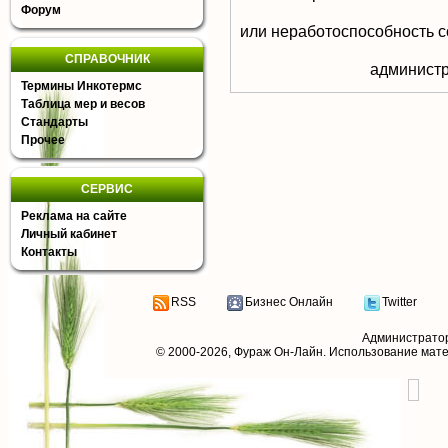
Форум
или неработоспособность с
СПРАВОЧНИК
aдминистр
Термины Инкотермс
Таблица мер и весов
Стандарты
Прочее
СЕРВИС
Реклама на сайте
Личный кабинет
Контакты
RSS
Бизнес Онлайн
Twitter
Администрато
© 2000-2026,
Фураж Он-Лайн
. Использование мат