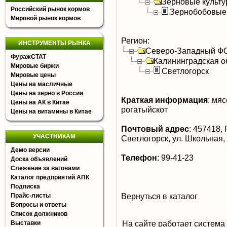
Зерновые культ
Российский рынок кормов
Зернобобовые
Мировой рынок кормов
Регион:
ИНСТРУМЕНТЫ РЫНКА
Северо-Западный Ф
ФуражСТАТ
Калининградская о
Мировые биржи
Светлогорск
Мировые цены
Цены на масличные
Цены на зерно в России
Краткая информация
:
мясо
Цены на АК в Китае
рогатыйскот
Цены на витамины в Китае
Почтовый адрес
:
457418, Р
УЧАСТНИКАМ
Светлогорск, ул. Школьная,
Демо версии
Телефон
:
99-41-23
Доска объявлений
Слежение за вагонами
Каталог предприятий АПК
Подписка
Вернуться в каталог
Прайс-листы
Вопросы и ответы
Список должников
На сайте работает система
Выставки