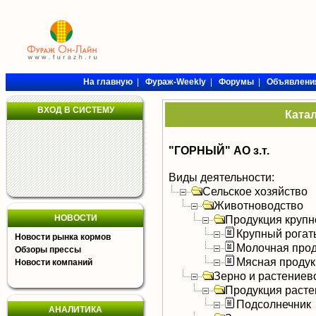
На главную
|
Фураж-Weekly
|
Форумы
|
Объявлени
ВХОД В СИСТЕМУ
Ката
"ГОРНЫЙ" АО з.т.
Виды деятельности:
Сельское хозяйство
Животноводство
НОВОСТИ
Продукция крупно
Крупный рогат
Новости рынка кормов
Молочная прод
Обзоры прессы
Мясная продук
Новости компаний
Зерно и растениев
Продукция расте
Подсолнечник
АНАЛИТИКА