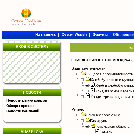
На главную
|
Фураж-Weekly
|
Форумы
|
Объявлени
ВХОД В СИСТЕМУ
Ка
ГОМЕЛЬСКИЙ ХЛЕБОЗАВОД №4 (Г
Виды деятельности:
Пищевая промышленность
Хлебобулочные и мучные
Хлеб и хлебобулочны
Кондитерские издели
НОВОСТИ
Кондитерские изделия н
Новости рынка кормов
Обзоры прессы
Регион:
Новости компаний
Ближнее зарубежье
Беларусь
Гомельская область
АНАЛИТИКА
Гомель