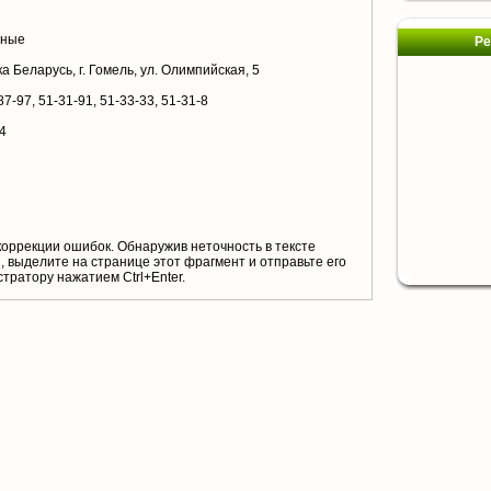
жные
Ре
 Беларусь, г. Гомель, ул. Олимпийская, 5
87-97, 51-31-91, 51-33-33, 51-31-8
94
коррекции ошибок. Обнаружив неточность в тексте
 выделите на странице этот фрагмент и отправьте его
тратору нажатием Ctrl+Enter.