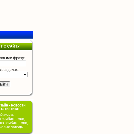
у
 ПО САЙТУ
ово или фразу:
в разделах:
айн - новости,
статистика:
бикорм,
я комбикормов,
во комбикормов,
мовые заводы.