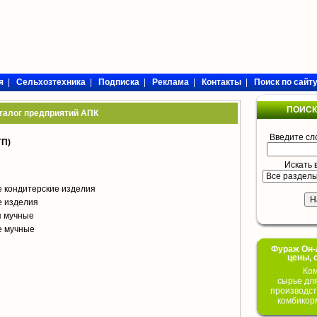
я
|
Сельхозтехника
|
Подписка
|
Реклама
|
Контакты
|
Поиск по сайт
ПОИСК
талог предприятий АПК
Введите сл
П)
Искать 
 кондитерские изделия
е изделия
я мучные
е мучные
Фураж Он-Л
цены, 
Ком
сырье дл
производст
комбикор