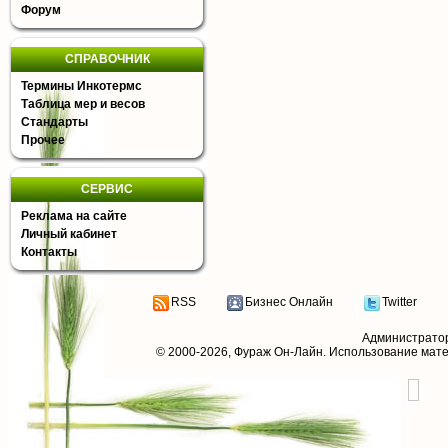
Форум
СПРАВОЧНИК
Термины Инкотермс
Таблица мер и весов
Стандарты
Прочее
СЕРВИС
Реклама на сайте
Личный кабинет
Контакты
RSS
Бизнес Онлайн
Twitter
Администрато
© 2000-2026,
Фураж Он-Лайн
. Использование мат