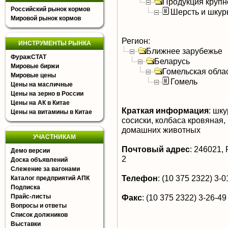
Продукция крупно
Российский рынок кормов
Шерсть и шку
Мировой рынок кормов
Регион:
ИНСТРУМЕНТЫ РЫНКА
Ближнее зарубежье
ФуражСТАТ
Беларусь
Мировые биржи
Гомельская обла
Мировые цены
Гомель
Цены на масличные
Цены на зерно в России
Цены на АК в Китае
Краткая информация
:
шкур
Цены на витамины в Китае
сосиски, колбаса кровяная,
домашних животных
УЧАСТНИКАМ
Почтовый адрес
:
246021, Р
Демо версии
2
Доска объявлений
Слежение за вагонами
Телефон
:
(10 375 2322) 3-01
Каталог предприятий АПК
Подписка
Прайс-листы
Факс
:
(10 375 2322) 3-26-49
Вопросы и ответы
Список должников
Выставки