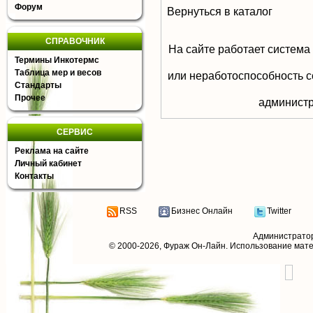
Форум
Вернуться в каталог
СПРАВОЧНИК
На сайте работает система
Термины Инкотермс
Таблица мер и весов
или неработоспособность с
Стандарты
Прочее
aдминистр
СЕРВИС
Реклама на сайте
Личный кабинет
Контакты
RSS
Бизнес Онлайн
Twitter
Администрато
© 2000-2026,
Фураж Он-Лайн
. Использование мат