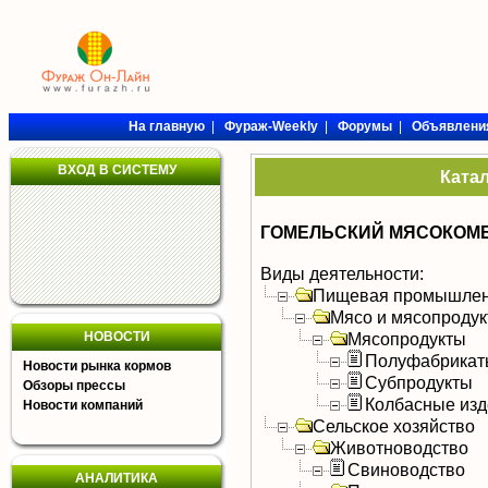
На главную
|
Фураж-Weekly
|
Форумы
|
Объявлени
ВХОД В СИСТЕМУ
Ката
ГОМЕЛЬСКИЙ МЯСОКОМБ
Виды деятельности:
Пищевая промышлен
Мясо и мясопроду
НОВОСТИ
Мясопродукты
Полуфабрикат
Новости рынка кормов
Субпродукты
Обзоры прессы
Колбасные изд
Новости компаний
Сельское хозяйство
Животноводство
Свиноводство
АНАЛИТИКА