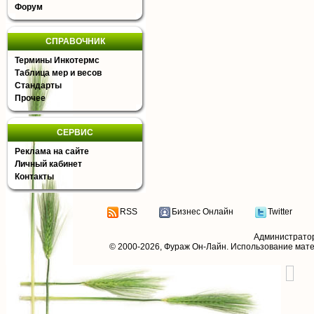
Форум
СПРАВОЧНИК
Термины Инкотермс
Таблица мер и весов
Стандарты
Прочее
СЕРВИС
Реклама на сайте
Личный кабинет
Контакты
RSS
Бизнес Онлайн
Twitter
Администрато
© 2000-2026,
Фураж Он-Лайн
. Использование мат