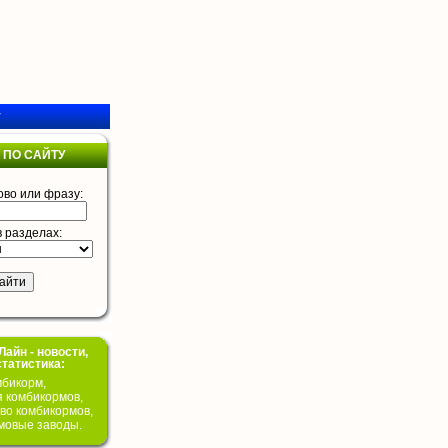
у
 ПО САЙТУ
ово или фразу:
в разделах:
айн - новости,
статистика:
бикорм,
я комбикормов,
во комбикормов,
мовые заводы.