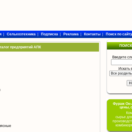
я
|
Сельхозтехника
|
Подписка
|
Реклама
|
Контакты
|
Поиск по сайт
ПОИСК
талог предприятий АПК
Введите сл
Искать 
я
Фураж Он-Л
цены, 
Ком
сырье дл
производст
комбикор
мясные