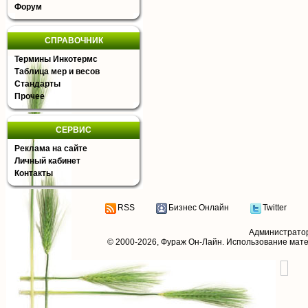
Форум
СПРАВОЧНИК
Термины Инкотермс
Таблица мер и весов
Стандарты
Прочее
СЕРВИС
Реклама на сайте
Личный кабинет
Контакты
RSS
Бизнес Онлайн
Twitter
Администрато
© 2000-2026,
Фураж Он-Лайн
. Использование мат