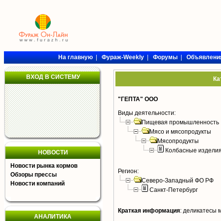
На главную
|
Фураж-Weekly
|
Форумы
|
Объявлени
ВХОД В СИСТЕМУ
Ка
"ГЕПТА" ООО
Виды деятельности:
Пищевая промышленность
Мясо и мясопродукты
Мясопродукты
Колбасные издели
НОВОСТИ
Новости рынка кормов
Регион:
Обзоры прессы
Северо-Западный ФО РФ
Новости компаний
Санкт-Петербург
Краткая информация
:
деликатесы 
АНАЛИТИКА