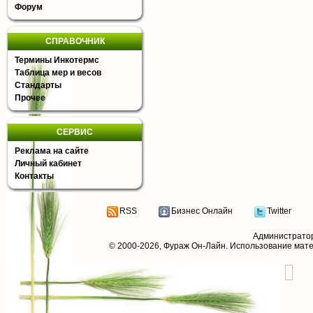
Форум
СПРАВОЧНИК
Термины Инкотермс
Таблица мер и весов
Стандарты
Прочее
СЕРВИС
Реклама на сайте
Личный кабинет
Контакты
RSS
Бизнес Онлайн
Twitter
Администрато
© 2000-2026,
Фураж Он-Лайн
. Использование мат