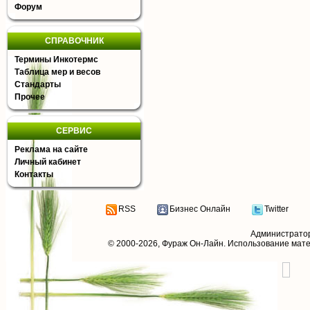
Форум
СПРАВОЧНИК
Термины Инкотермс
Таблица мер и весов
Стандарты
Прочее
СЕРВИС
Реклама на сайте
Личный кабинет
Контакты
RSS
Бизнес Онлайн
Twitter
Администрато
© 2000-2026,
Фураж Он-Лайн
. Использование мат