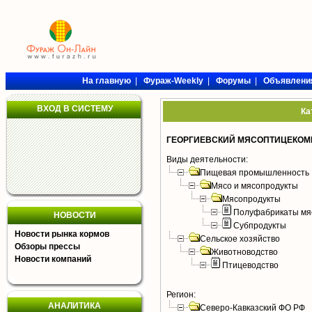
На главную
|
Фураж-Weekly
|
Форумы
|
Объявлени
ВХОД В СИСТЕМУ
Ка
ГЕОРГИЕВСКИЙ МЯСОПТИЦЕКОМБ
Виды деятельности:
Пищевая промышленность
Мясо и мясопродукты
Мясопродукты
Полуфабрикаты мя
НОВОСТИ
Субпродукты
Новости рынка кормов
Сельское хозяйство
Обзоры прессы
Животноводство
Новости компаний
Птицеводство
Регион:
АНАЛИТИКА
Северо-Кавказский ФО РФ