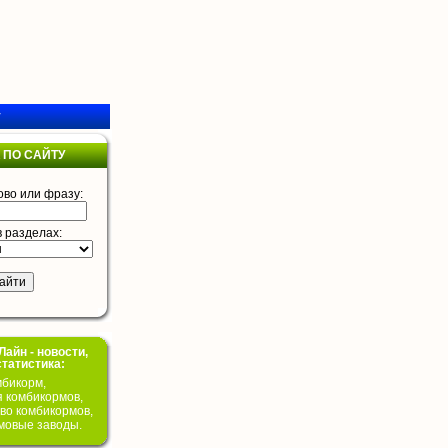
у
 ПО САЙТУ
ово или фразу:
в разделах:
айн - новости,
статистика:
бикорм,
я комбикормов,
во комбикормов,
мовые заводы.