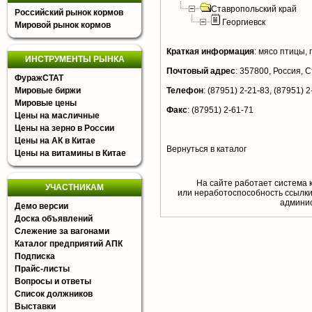
Ставропольский край
Российский рынок кормов
Георгиевск
Мировой рынок кормов
Краткая информация
:
мясо птицы, 
ИНСТРУМЕНТЫ РЫНКА
Почтовый адрес
:
357800, Россия, Ст
ФуражСТАТ
Мировые биржи
Телефон
:
(87951) 2-21-83, (87951) 2
Мировые цены
Факс
:
(87951) 2-61-71
Цены на масличные
Цены на зерно в России
Цены на АК в Китае
Вернуться в каталог
Цены на витамины в Китае
На сайте работает система 
УЧАСТНИКАМ
или неработоспособность ссылки,
aдминис
Демо версии
Доска объявлений
Слежение за вагонами
Каталог предприятий АПК
Подписка
Прайс-листы
Вопросы и ответы
Список должников
Выставки