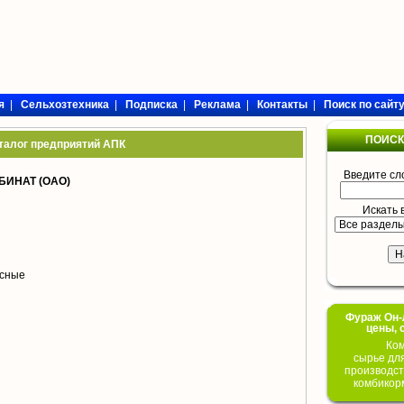
я
|
Сельхозтехника
|
Подписка
|
Реклама
|
Контакты
|
Поиск по сайт
ПОИСК
талог предприятий АПК
Введите сл
ИНАТ (ОАО)
Искать 
сные
Фураж Он-Л
цены, 
Ком
сырье дл
производст
комбикор