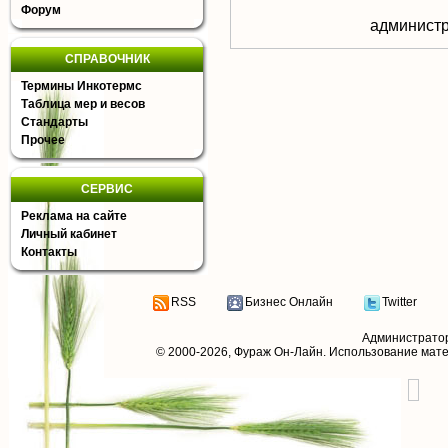
Форум
aдминистр
СПРАВОЧНИК
Термины Инкотермс
Таблица мер и весов
Стандарты
Прочее
СЕРВИС
Реклама на сайте
Личный кабинет
Контакты
RSS
Бизнес Онлайн
Twitter
Администрато
© 2000-2026,
Фураж Он-Лайн
. Использование мат