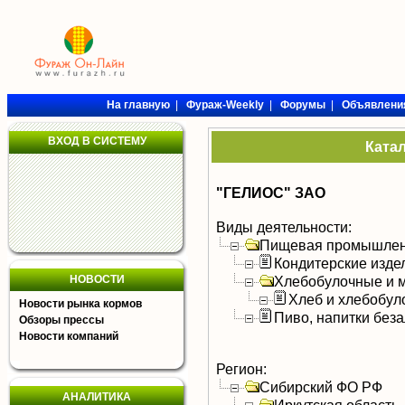
На главную
|
Фураж-Weekly
|
Форумы
|
Объявлени
ВХОД В СИСТЕМУ
Ката
"ГЕЛИОС" ЗАО
Виды деятельности:
Пищевая промышлен
Кондитерские изде
НОВОСТИ
Хлебобулочные и м
Хлеб и хлебобул
Новости рынка кормов
Пиво, напитки без
Обзоры прессы
Новости компаний
Регион:
Сибирский ФО РФ
АНАЛИТИКА