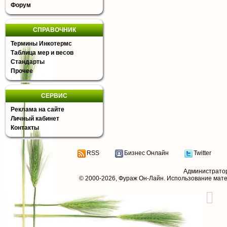
Форум
СПРАВОЧНИК
Термины Инкотермс
Таблица мер и весов
Стандарты
Прочее
СЕРВИС
Реклама на сайте
Личный кабинет
Контакты
RSS
Бизнес Онлайн
Twitter
Администрато
© 2000-2026,
Фураж Он-Лайн
. Использование мат