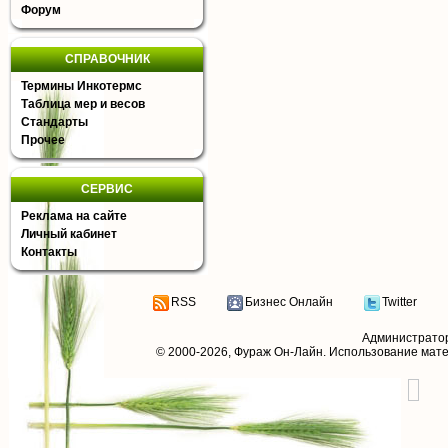
Форум
СПРАВОЧНИК
Термины Инкотермс
Таблица мер и весов
Стандарты
Прочее
СЕРВИС
Реклама на сайте
Личный кабинет
Контакты
RSS
Бизнес Онлайн
Twitter
Администрато
© 2000-2026,
Фураж Он-Лайн
. Использование мат