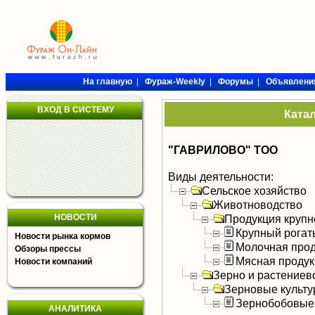
На главную
|
Фураж-Weekly
|
Форумы
|
Объявлени
ВХОД В СИСТЕМУ
Ката
"ГАВРИЛОВО" ТОО
Виды деятельности:
Сельское хозяйство
Животноводство
НОВОСТИ
Продукция крупно
Крупный рогат
Новости рынка кормов
Молочная прод
Обзоры прессы
Мясная продук
Новости компаний
Зерно и растениев
Зерновые культ
Зернобобовые
АНАЛИТИКА