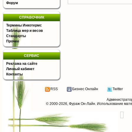
Форум
СПРАВОЧНИК
Термины Инкотермс
Таблица мер и весов
Стандарты
Прочее
СЕРВИС
Реклама на сайте
Личный кабинет
Контакты
RSS
Бизнес Онлайн
Twitter
Администрато
© 2000-2026,
Фураж Он-Лайн
. Использование мат