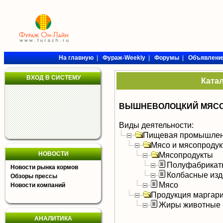
На главную
|
Фураж-Weekly
|
Форумы
|
Объявлени
ВХОД В СИСТЕМУ
Ката
ВЫШНЕВОЛОЦКИЙ МЯСО
Виды деятельности:
Пищевая промышлен
Мясо и мясопроду
НОВОСТИ
Мясопродукты
Полуфабрикат
Новости рынка кормов
Колбасные изд
Обзоры прессы
Мясо
Новости компаний
Продукция маргар
Жиры животные
АНАЛИТИКА