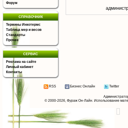
Форум
aдминистр
СПРАВОЧНИК
Термины Инкотермс
Таблица мер и весов
Стандарты
Прочее
СЕРВИС
Реклама на сайте
Личный кабинет
Контакты
RSS
Бизнес Онлайн
Twitter
Администрато
© 2000-2026,
Фураж Он-Лайн
. Использование мат