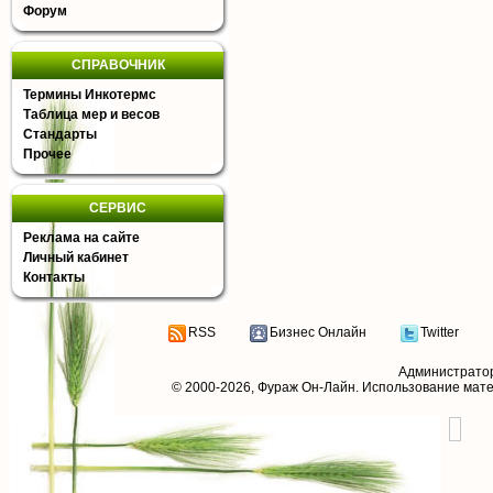
Форум
СПРАВОЧНИК
Термины Инкотермс
Таблица мер и весов
Стандарты
Прочее
СЕРВИС
Реклама на сайте
Личный кабинет
Контакты
RSS
Бизнес Онлайн
Twitter
Администрато
© 2000-2026,
Фураж Он-Лайн
. Использование мат