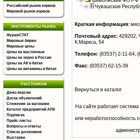
Приволжский ФО РФ
Российский рынок кормов
Чувашская Респуб
Мировой рынок кормов
Краткая информация
:
мясо
ИНСТРУМЕНТЫ РЫНКА
ФуражСТАТ
Почтовый адрес
:
429202, 
Мировые биржи
К.Маркса, 54
Мировые цены
Цены на масличные
Телефон
:
(83537) 2-11-64, (
Цены на зерно в России
Цены на АК в Китае
Факс
:
(83537) 62-15-39
Цены на витамины в Китае
УЧАСТНИКАМ
Вернуться в каталог
Демо версии
Доска объявлений
Слежение за вагонами
На сайте работает система
Каталог предприятий АПК
Подписка
или неработоспособность с
Прайс-листы
Вопросы и ответы
aдминистр
Список должников
Выставки