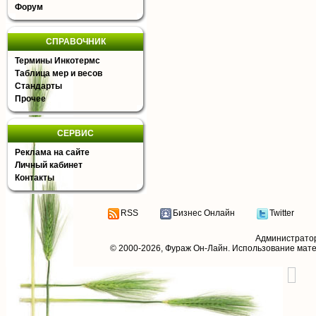
Форум
СПРАВОЧНИК
Термины Инкотермс
Таблица мер и весов
Стандарты
Прочее
СЕРВИС
Реклама на сайте
Личный кабинет
Контакты
RSS
Бизнес Онлайн
Twitter
Администрато
© 2000-2026,
Фураж Он-Лайн
. Использование мат