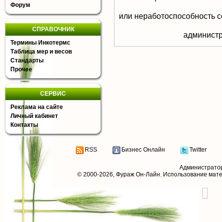
Форум
или неработоспособность с
СПРАВОЧНИК
aдминистр
Термины Инкотермс
Таблица мер и весов
Стандарты
Прочее
СЕРВИС
Реклама на сайте
Личный кабинет
Контакты
RSS
Бизнес Онлайн
Twitter
Администрато
© 2000-2026,
Фураж Он-Лайн
. Использование мат