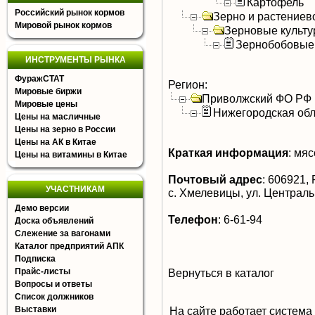
Картофель
Российский рынок кормов
Зерно и растениев
Мировой рынок кормов
Зерновые культ
Зернобобовые
ИНСТРУМЕНТЫ РЫНКА
ФуражСТАТ
Регион:
Мировые биржи
Приволжский ФО РФ
Мировые цены
Нижегородская обл
Цены на масличные
Цены на зерно в России
Цены на АК в Китае
Краткая информация
:
мясо
Цены на витамины в Китае
Почтовый адрес
:
606921, 
УЧАСТНИКАМ
с. Хмелевицы, ул. Централ
Демо версии
Телефон
:
6-61-94
Доска объявлений
Слежение за вагонами
Каталог предприятий АПК
Подписка
Прайс-листы
Вернуться в каталог
Вопросы и ответы
Список должников
Выставки
На сайте работает система