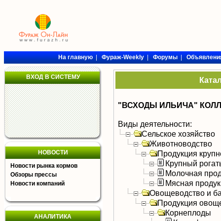
На главную
|
Фураж-Weekly
|
Форумы
|
Объявлени
ВХОД В СИСТЕМУ
Ката
"ВСХОДЫ ИЛЬИЧА" КОЛ
Виды деятельности:
Сельское хозяйство
Животноводство
НОВОСТИ
Продукция крупно
Крупный рогат
Новости рынка кормов
Молочная прод
Обзоры прессы
Мясная продук
Новости компаний
Овощеводство и б
Продукция овощ
Корнеплоды
АНАЛИТИКА