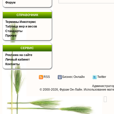
Форум
СПРАВОЧНИК
Термины Инкотермс
Таблица мер и весов
Стандарты
Прочее
СЕРВИС
Реклама на сайте
Личный кабинет
Контакты
RSS
Бизнес Онлайн
Twitter
Администрато
© 2000-2026,
Фураж Он-Лайн
. Использование мат