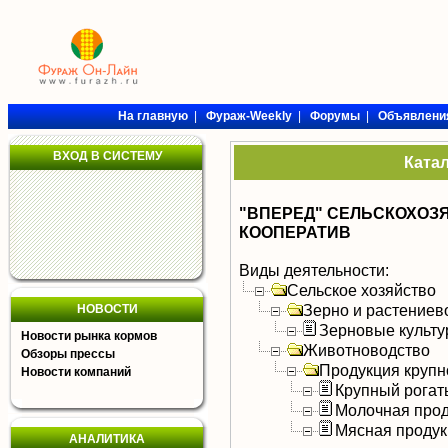
На главную
|
Фураж-Weekly
|
Форумы
|
Объявлени
ВХОД В СИСТЕМУ
Ката
"ВПЕРЕД" СЕЛЬСКОХО
КООПЕРАТИВ
Виды деятельности:
Сельское хозяйство
Зерно и растениев
НОВОСТИ
Зерновые культ
Новости рынка кормов
Животноводство
Обзоры прессы
Продукция крупно
Новости компаний
Крупный рогат
Молочная прод
Мясная продук
АНАЛИТИКА