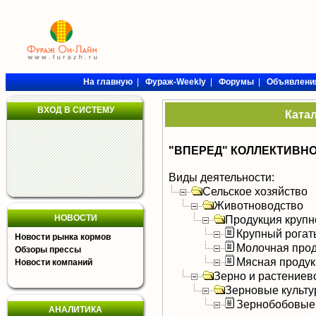
На главную
|
Фураж-Weekly
|
Форумы
|
Объявлени
ВХОД В СИСТЕМУ
Ката
"ВПЕРЕД" КОЛЛЕКТИВНО
Виды деятельности:
Сельское хозяйство
Животноводство
НОВОСТИ
Продукция крупно
Крупный рогат
Новости рынка кормов
Молочная прод
Обзоры прессы
Мясная продук
Новости компаний
Зерно и растениев
Зерновые культ
Зернобобовые
АНАЛИТИКА