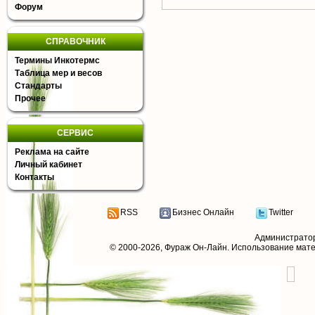
Форум
СПРАВОЧНИК
Термины Инкотермс
Таблица мер и весов
Стандарты
Прочее
СЕРВИС
Реклама на сайте
Личный кабинет
Контакты
RSS
Бизнес Онлайн
Twitter
Администрато
© 2000-2026,
Фураж Он-Лайн
. Использование мат