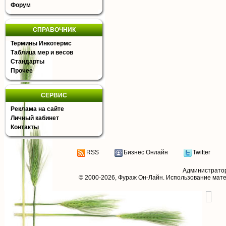
Форум
СПРАВОЧНИК
Термины Инкотермс
Таблица мер и весов
Стандарты
Прочее
СЕРВИС
Реклама на сайте
Личный кабинет
Контакты
RSS
Бизнес Онлайн
Twitter
Администрато
© 2000-2026,
Фураж Он-Лайн
. Использование мат