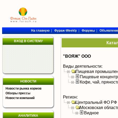
На главную
|
Фураж-Weekly
|
Форумы
|
Объявлени
ВХОД В СИСТЕМУ
Ката
"ВОЯЖ" ООО
Виды деятельности:
Пищевая промышлен
Пищевые концентра
НОВОСТИ
Кофе, чай, пряност
Новости рынка кормов
Обзоры прессы
Регион:
Новости компаний
Центральный ФО РФ
Московская област
Видное
АНАЛИТИКА