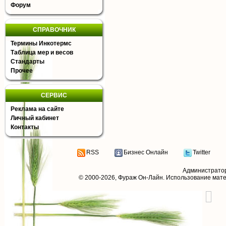
Форум
СПРАВОЧНИК
Термины Инкотермс
Таблица мер и весов
Стандарты
Прочее
СЕРВИС
Реклама на сайте
Личный кабинет
Контакты
RSS
Бизнес Онлайн
Twitter
Администрато
© 2000-2026,
Фураж Он-Лайн
. Использование мат