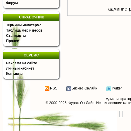
Форум
aдминистр
СПРАВОЧНИК
Термины Инкотермс
Таблица мер и весов
Стандарты
Прочее
СЕРВИС
Реклама на сайте
Личный кабинет
Контакты
RSS
Бизнес Онлайн
Twitter
Администрато
© 2000-2026,
Фураж Он-Лайн
. Использование мат