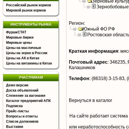
Зерновые культ
Российский рынок кормов
Зернобобовые
Мировой рынок кормов
Регион:
ИНСТРУМЕНТЫ РЫНКА
Южный ФО РФ
ФуражСТАТ
Ростовская област
Мировые биржи
Мировые цены
Цены на масличные
Краткая информация
:
мясо
Цены на зерно в России
Цены на АК в Китае
Почтовый адрес
:
346235, Р
Цены на витамины в Китае
Калашников
УЧАСТНИКАМ
Телефон
:
(86318) 3-15-83, (
Демо версии
Доска объявлений
Слежение за вагонами
Вернуться в каталог
Каталог предприятий АПК
Подписка
Прайс-листы
На сайте работает система
Вопросы и ответы
Список должников
или неработоспособность с
Выставки