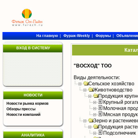
На главную
|
Фураж-Weekly
|
Форумы
|
Объявлени
ВХОД В СИСТЕМУ
Ката
"ВОСХОД" ТОО
Виды деятельности:
Сельское хозяйство
Животноводство
НОВОСТИ
Продукция крупно
Крупный рогат
Новости рынка кормов
Молочная прод
Обзоры прессы
Мясная продук
Новости компаний
Зерно и растениев
Продукция расте
Подсолнечник
АНАЛИТИКА