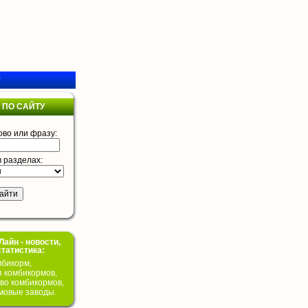
у
 ПО САЙТУ
ово или фразу:
в разделах:
айн - новости,
статистика:
бикорм,
я комбикормов,
во комбикормов,
мовые заводы.