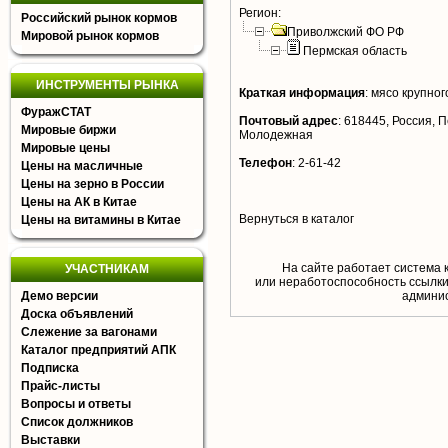
Регион:
Российский рынок кормов
Приволжский ФО РФ
Мировой рынок кормов
Пермская область
ИНСТРУМЕНТЫ РЫНКА
Краткая информация
:
мясо крупного
ФуражСТАТ
Почтовый адрес
:
618445, Россия, Пе
Мировые биржи
Молодежная
Мировые цены
Телефон
:
2-61-42
Цены на масличные
Цены на зерно в России
Цены на АК в Китае
Вернуться в каталог
Цены на витамины в Китае
На сайте работает система 
УЧАСТНИКАМ
или неработоспособность ссылки,
Демо версии
aдминис
Доска объявлений
Слежение за вагонами
Каталог предприятий АПК
Подписка
Прайс-листы
Вопросы и ответы
Список должников
Выставки