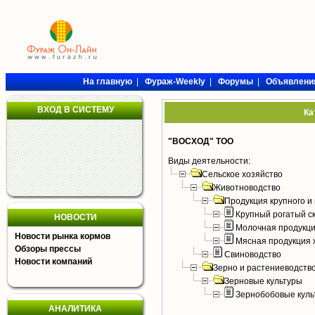
На главную
|
Фураж-Weekly
|
Форумы
|
Объявлени
ВХОД В СИСТЕМУ
Ка
"ВОСХОД" ТОО
Виды деятельности:
Сельское хозяйство
Животноводство
Продукция крупного и 
Крупный рогатый с
НОВОСТИ
Молочная продукци
Новости рынка кормов
Мясная продукция 
Обзоры прессы
Свиноводство
Новости компаний
Зерно и растениеводств
Зерновые культуры
Зернобобовые куль
АНАЛИТИКА