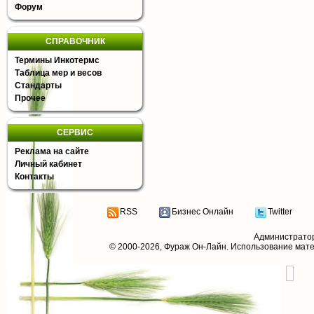
Форум
СПРАВОЧНИК
Термины Инкотермс
Таблица мер и весов
Стандарты
Прочее
СЕРВИС
Реклама на сайте
Личный кабинет
Контакты
RSS
Бизнес Онлайн
Twitter
Администрато
© 2000-2026,
Фураж Он-Лайн
. Использование мат