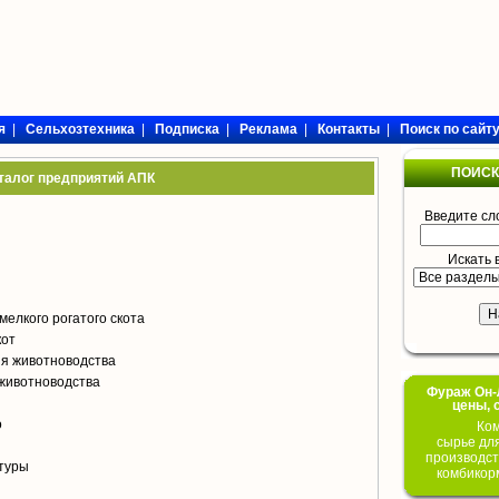
я
|
Сельхозтехника
|
Подписка
|
Реклама
|
Контакты
|
Поиск по сайт
ПОИСК
талог предприятий АПК
Введите сл
Искать 
мелкого рогатого скота
кот
я животноводства
животноводства
Фураж Он-Л
цены, 
о
Ком
сырье дл
производст
туры
комбикор