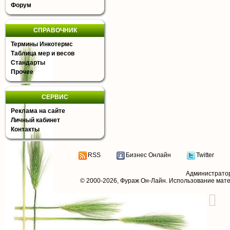
Форум
СПРАВОЧНИК
Термины Инкотермс
Таблица мер и весов
Стандарты
Прочее
СЕРВИС
Реклама на сайте
Личный кабинет
Контакты
RSS
Бизнес Онлайн
Twitter
Администрато
© 2000-2026,
Фураж Он-Лайн
. Использование мат