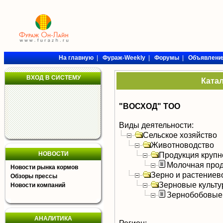
На главную
|
Фураж-Weekly
|
Форумы
|
Объявлени
ВХОД В СИСТЕМУ
Ката
"ВОСХОД" ТОО
Виды деятельности:
Сельское хозяйство
Животноводство
НОВОСТИ
Продукция крупно
Молочная прод
Новости рынка кормов
Зерно и растениев
Обзоры прессы
Зерновые культ
Новости компаний
Зернобобовые
АНАЛИТИКА