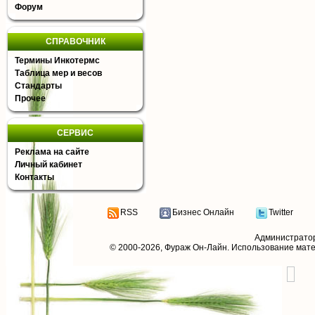
Форум
СПРАВОЧНИК
Термины Инкотермс
Таблица мер и весов
Стандарты
Прочее
СЕРВИС
Реклама на сайте
Личный кабинет
Контакты
RSS
Бизнес Онлайн
Twitter
Администрато
© 2000-2026,
Фураж Он-Лайн
. Использование мат