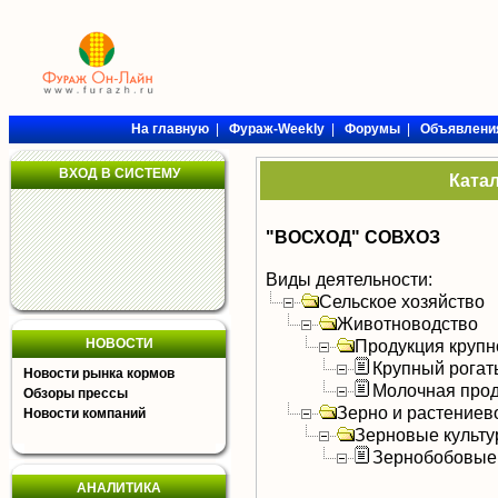
На главную
|
Фураж-Weekly
|
Форумы
|
Объявлени
ВХОД В СИСТЕМУ
Ката
"ВОСХОД" СОВХОЗ
Виды деятельности:
Сельское хозяйство
Животноводство
НОВОСТИ
Продукция крупно
Крупный рогат
Новости рынка кормов
Молочная прод
Обзоры прессы
Зерно и растениев
Новости компаний
Зерновые культ
Зернобобовые
АНАЛИТИКА