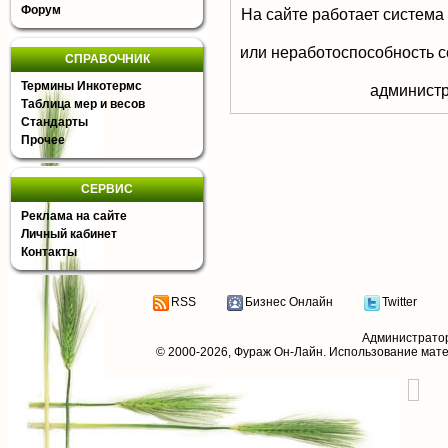
Форум
На сайте работает система
или неработоспособность с
СПРАВОЧНИК
Термины Инкотермс
aдминистр
Таблица мер и весов
Стандарты
Прочее
СЕРВИС
Реклама на сайте
Личный кабинет
Контакты
RSS
Бизнес Онлайн
Twitter
Администрато
© 2000-2026,
Фураж Он-Лайн
. Использование мат