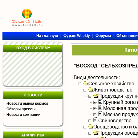
На главную
|
Фураж-Weekly
|
Форумы
|
Объявлени
ВХОД В СИСТЕМУ
Ката
"ВОСХОД" СЕЛЬХОЗПРЕД
Виды деятельности:
Сельское хозяйство
Животноводство
НОВОСТИ
Продукция крупно
Крупный рогат
Новости рынка кормов
Молочная прод
Обзоры прессы
Мясная продук
Новости компаний
Свиноводство
Овощеводство и б
Продукция овощ
АНАЛИТИКА