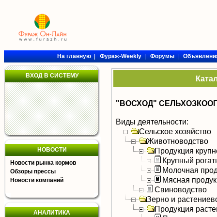
На главную
|
Фураж-Weekly
|
Форумы
|
Объявлени
ВХОД В СИСТЕМУ
Ката
"ВОСХОД" СЕЛЬХОЗКОО
Виды деятельности:
Сельское хозяйство
Животноводство
НОВОСТИ
Продукция крупно
Крупный рогат
Новости рынка кормов
Молочная прод
Обзоры прессы
Мясная продук
Новости компаний
Свиноводство
Зерно и растениев
Продукция расте
АНАЛИТИКА