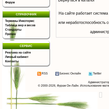
Вернуться в каталог
Форум
На сайте работает система
СПРАВОЧНИК
Термины Инкотермс
или неработоспособность с
Таблица мер и весов
Стандарты
aдминистр
Прочее
СЕРВИС
Реклама на сайте
Личный кабинет
Контакты
RSS
Бизнес Онлайн
Twitter
Администрато
© 2000-2026,
Фураж Он-Лайн
. Использование мат