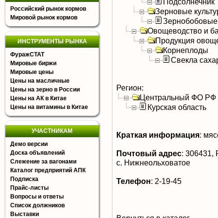
Подсолнечник
Российский рынок кормов
Зерновые культ
Мировой рынок кормов
Зернобобовые
Овощеводство и б
Продукция овощ
ИНСТРУМЕНТЫ РЫНКА
Корнеплоды
ФуражСТАТ
Свекла саха
Мировые биржи
Мировые цены
Цены на масличные
Регион:
Цены на зерно в России
Центральный ФО РФ
Цены на АК в Китае
Курская область
Цены на витамины в Китае
УЧАСТНИКАМ
Краткая информация
:
мясо
Демо версии
Почтовый адрес
:
306431, Р
Доска объявлений
Слежение за вагонами
с. Нижнеольховатое
Каталог предприятий АПК
Подписка
Телефон
:
2-19-45
Прайс-листы
Вопросы и ответы
Список должников
Выставки