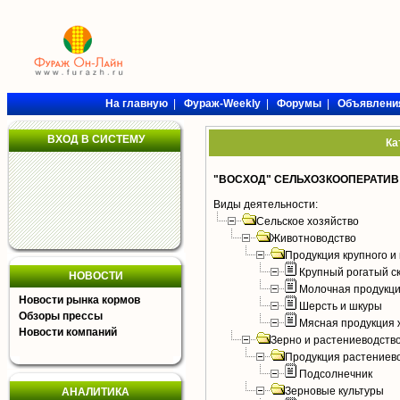
На главную
|
Фураж-Weekly
|
Форумы
|
Объявлени
ВХОД В СИСТЕМУ
Ка
"ВОСХОД" СЕЛЬХОЗКООПЕРАТИВ
Виды деятельности:
Сельское хозяйство
Животноводство
Продукция крупного и 
Крупный рогатый с
НОВОСТИ
Молочная продукци
Новости рынка кормов
Шерсть и шкуры
Обзоры прессы
Мясная продукция 
Новости компаний
Зерно и растениеводств
Продукция растениев
Подсолнечник
Зерновые культуры
АНАЛИТИКА