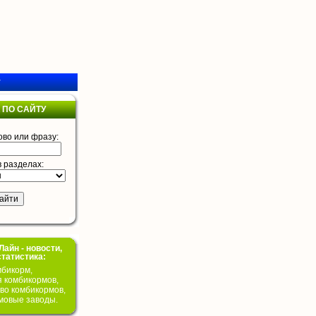
у
 ПО САЙТУ
ово или фразу:
в разделах:
айн - новости,
статистика:
бикорм,
я комбикормов,
во комбикормов,
мовые заводы.