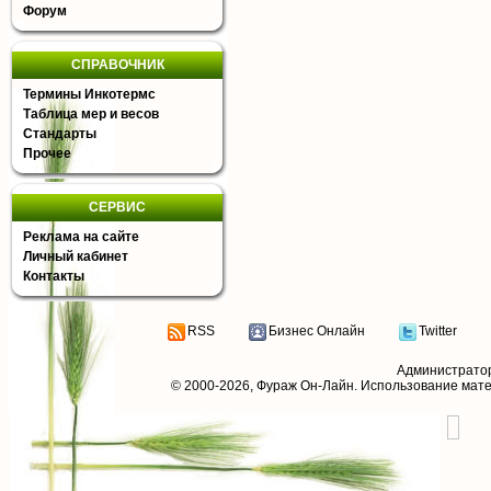
Форум
СПРАВОЧНИК
Термины Инкотермс
Таблица мер и весов
Стандарты
Прочее
СЕРВИС
Реклама на сайте
Личный кабинет
Контакты
RSS
Бизнес Онлайн
Twitter
Администрато
© 2000-2026,
Фураж Он-Лайн
. Использование мат