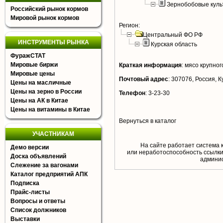
Зернобобовые куль
Российский рынок кормов
Мировой рынок кормов
Регион:
Центральный ФО РФ
ИНСТРУМЕНТЫ РЫНКА
Курская область
ФуражСТАТ
Мировые биржи
Краткая информация
:
мясо крупного
Мировые цены
Почтовый адрес
:
307076, Россия, Ку
Цены на масличные
Цены на зерно в России
Телефон
:
3-23-30
Цены на АК в Китае
Цены на витамины в Китае
Вернуться в каталог
УЧАСТНИКАМ
На сайте работает система 
Демо версии
или неработоспособность ссылки,
Доска объявлений
aдминис
Слежение за вагонами
Каталог предприятий АПК
Подписка
Прайс-листы
Вопросы и ответы
Список должников
Выставки