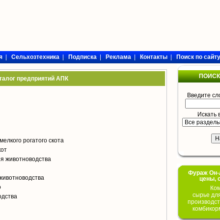
я
|
Сельхозтехника
|
Подписка
|
Реклама
|
Контакты
|
Поиск по сайт
ПОИСК
талог предприятий АПК
Введите сл
Искать 
мелкого рогатого скота
кот
я животноводства
Фураж Он-Л
животноводства
цены, 
о
Ком
сырье дл
одства
производст
комбикор