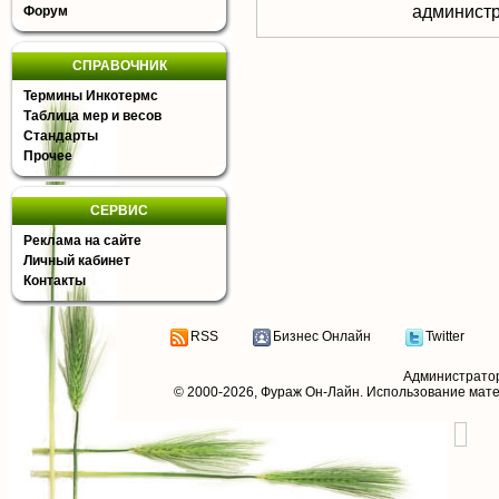
aдминистр
Форум
СПРАВОЧНИК
Термины Инкотермс
Таблица мер и весов
Стандарты
Прочее
СЕРВИС
Реклама на сайте
Личный кабинет
Контакты
RSS
Бизнес Онлайн
Twitter
Администрато
© 2000-2026,
Фураж Он-Лайн
. Использование мат