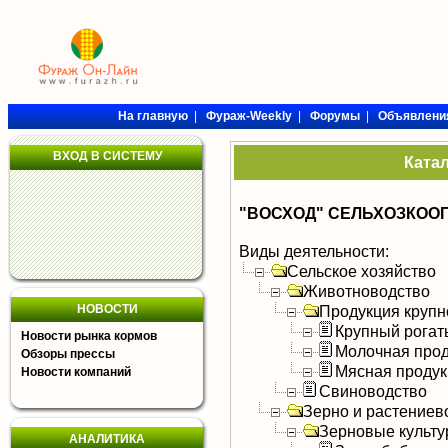
На главную
|
Фураж-Weekly
|
Форумы
|
Объявлени
ВХОД В СИСТЕМУ
Ката
"ВОСХОД" СЕЛЬХОЗКОО
Виды деятельности:
Сельское хозяйство
Животноводство
НОВОСТИ
Продукция крупно
Крупный рогат
Новости рынка кормов
Молочная прод
Обзоры прессы
Мясная продук
Новости компаний
Свиноводство
Зерно и растениев
Зерновые культ
АНАЛИТИКА