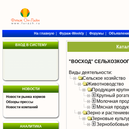
На главную
|
Фураж-Weekly
|
Форумы
|
Объявлени
ВХОД В СИСТЕМУ
Ката
"ВОСХОД" СЕЛЬХОЗКОО
Виды деятельности:
Сельское хозяйство
Животноводство
НОВОСТИ
Продукция крупно
Крупный рогат
Новости рынка кормов
Молочная прод
Обзоры прессы
Мясная продук
Новости компаний
Зерно и растениев
Зерновые культ
Зернобобовые
АНАЛИТИКА