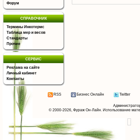
Форум
СПРАВОЧНИК
Термины Инкотермс
Таблица мер и весов
Стандарты
Прочее
СЕРВИС
Реклама на сайте
Личный кабинет
Контакты
RSS
Бизнес Онлайн
Twitter
Администрато
© 2000-2026,
Фураж Он-Лайн
. Использование мат