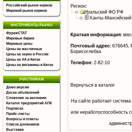
Российский рынок кормов
Регион:
Мировой рынок кормов
Уральский ФО РФ
Ханты-Мансийский
ИНСТРУМЕНТЫ РЫНКА
ФуражСТАТ
Краткая информация
:
мясо
Мировые биржи
Мировые цены
Почтовый адрес
:
676645, Р
Цены на масличные
Борисоглебка
Цены на зерно в России
Цены на АК в Китае
Телефон
:
2-82-10
Цены на витамины в Китае
УЧАСТНИКАМ
Вернуться в каталог
Демо версии
Доска объявлений
Слежение за вагонами
На сайте работает система
Каталог предприятий АПК
Подписка
или неработоспособность с
Прайс-листы
Вопросы и ответы
aдминистр
Список должников
Выставки