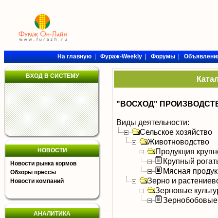
На главную
|
Фураж-Weekly
|
Форумы
|
Объявлени
ВХОД В СИСТЕМУ
Ката
"ВОСХОД" ПРОИЗВОДСТ
Виды деятельности:
Сельское хозяйство
Животноводство
НОВОСТИ
Продукция крупно
Крупный рогат
Новости рынка кормов
Мясная продук
Обзоры прессы
Зерно и растениев
Новости компаний
Зерновые культ
Зернобобовые
АНАЛИТИКА