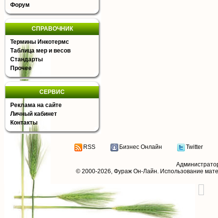
Форум
СПРАВОЧНИК
Термины Инкотермс
Таблица мер и весов
Стандарты
Прочее
СЕРВИС
Реклама на сайте
Личный кабинет
Контакты
RSS
Бизнес Онлайн
Twitter
Администрато
© 2000-2026,
Фураж Он-Лайн
. Использование мат