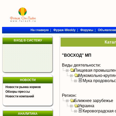
На главную
|
Фураж-Weekly
|
Форумы
|
Объявлени
ВХОД В СИСТЕМУ
Ката
"ВОСХОД" МП
Виды деятельности:
Пищевая промышлен
Мукомольно-крупя
НОВОСТИ
Мука продоволь
Новости рынка кормов
Обзоры прессы
Регион:
Новости компаний
Ближнее зарубежье
Украина
Кировоградская 
АНАЛИТИКА