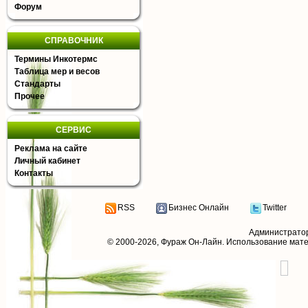
Форум
СПРАВОЧНИК
Термины Инкотермс
Таблица мер и весов
Стандарты
Прочее
СЕРВИС
Реклама на сайте
Личный кабинет
Контакты
RSS
Бизнес Онлайн
Twitter
Администрато
© 2000-2026,
Фураж Он-Лайн
. Использование мат