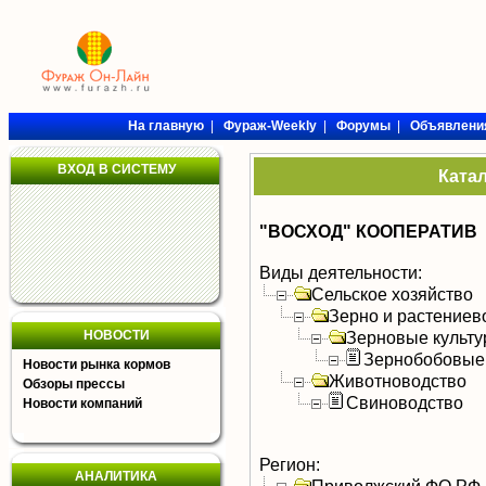
На главную
|
Фураж-Weekly
|
Форумы
|
Объявлени
ВХОД В СИСТЕМУ
Ката
"ВОСХОД" КООПЕРАТИВ
Виды деятельности:
Сельское хозяйство
Зерно и растениев
НОВОСТИ
Зерновые культ
Зернобобовые
Новости рынка кормов
Животноводство
Обзоры прессы
Свиноводство
Новости компаний
Регион:
АНАЛИТИКА