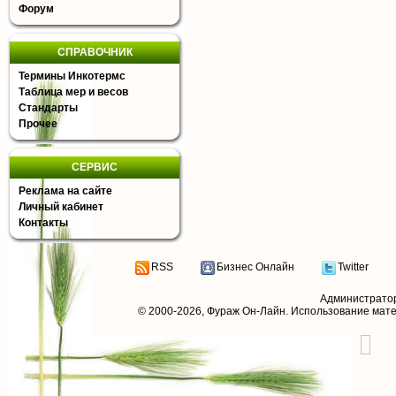
Форум
СПРАВОЧНИК
Термины Инкотермс
Таблица мер и весов
Стандарты
Прочее
СЕРВИС
Реклама на сайте
Личный кабинет
Контакты
RSS
Бизнес Онлайн
Twitter
Администрато
© 2000-2026,
Фураж Он-Лайн
. Использование мат