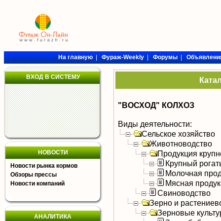
На главную
|
Фураж-Weekly
|
Форумы
|
Объявлени
ВХОД В СИСТЕМУ
Ката
"ВОСХОД" КОЛХОЗ
Виды деятельности:
Сельское хозяйство
Животноводство
НОВОСТИ
Продукция крупно
Крупный рогат
Новости рынка кормов
Молочная прод
Обзоры прессы
Мясная продук
Новости компаний
Свиноводство
Зерно и растениев
Зерновые культ
АНАЛИТИКА