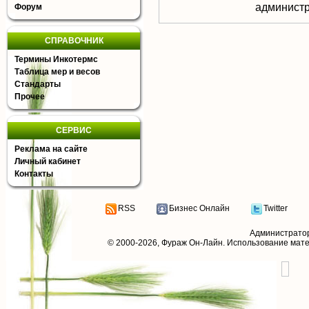
aдминистр
Форум
СПРАВОЧНИК
Термины Инкотермс
Таблица мер и весов
Стандарты
Прочее
СЕРВИС
Реклама на сайте
Личный кабинет
Контакты
RSS
Бизнес Онлайн
Twitter
Администрато
© 2000-2026,
Фураж Он-Лайн
. Использование мат