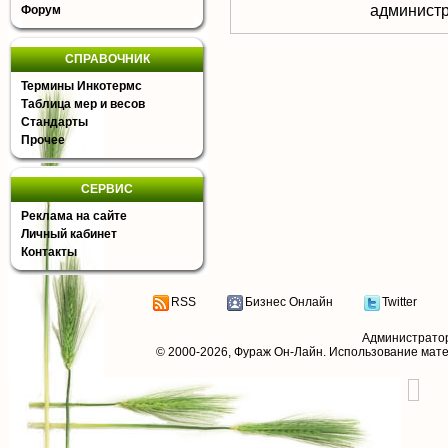
aдминистр
Форум
СПРАВОЧНИК
Термины Инкотермс
Таблица мер и весов
Стандарты
Прочее
СЕРВИС
Реклама на сайте
Личный кабинет
Контакты
RSS
Бизнес Онлайн
Twitter
Администрато
© 2000-2026,
Фураж Он-Лайн
. Использование мат