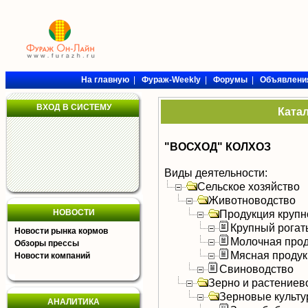
На главную
|
Фураж-Weekly
|
Форумы
|
Объявлени
ВХОД В СИСТЕМУ
Ката
"ВОСХОД" КОЛХОЗ
Виды деятельности:
Сельское хозяйство
Животноводство
НОВОСТИ
Продукция крупно
Крупный рогат
Новости рынка кормов
Молочная прод
Обзоры прессы
Мясная продук
Новости компаний
Свиноводство
Зерно и растениев
Зерновые культ
АНАЛИТИКА