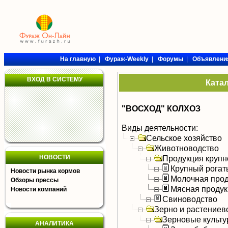
На главную
|
Фураж-Weekly
|
Форумы
|
Объявлени
ВХОД В СИСТЕМУ
Ката
"ВОСХОД" КОЛХОЗ
Виды деятельности:
Сельское хозяйство
Животноводство
НОВОСТИ
Продукция крупно
Крупный рогат
Новости рынка кормов
Молочная прод
Обзоры прессы
Мясная продук
Новости компаний
Свиноводство
Зерно и растениев
Зерновые культ
АНАЛИТИКА