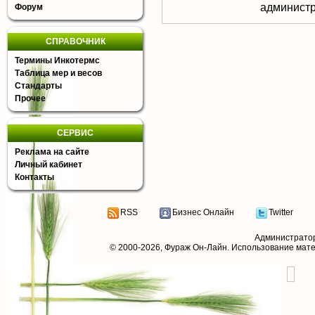
aдминистр
Форум
СПРАВОЧНИК
Термины Инкотермс
Таблица мер и весов
Стандарты
Прочее
СЕРВИС
Реклама на сайте
Личный кабинет
Контакты
RSS
Бизнес Онлайн
Twitter
Администрато
© 2000-2026,
Фураж Он-Лайн
. Использование мат